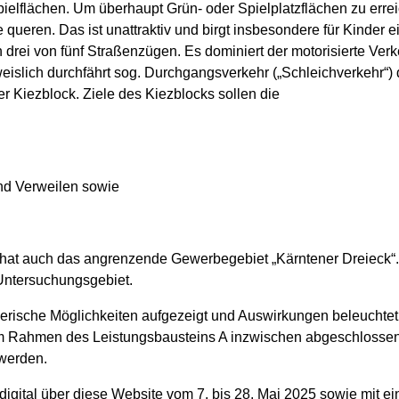
er Spielflächen. Um überhaupt Grün- oder Spielplatzflächen zu 
queren. Das ist unattraktiv und birgt insbesondere für Kinder e
 drei von fünf Straßenzügen. Es dominiert der motorisierte Ver
eislich durchfährt sog. Durchgangsverkehr („Schleichverkehr“) 
 Kiezblock. Ziele des Kiezblocks sollen die
und Verweilen sowie
 hat auch das angrenzende Gewerbegebiet „Kärntener Dreieck“.
Untersuchungsgebiet.
erische Möglichkeiten aufgezeigt und Auswirkungen beleuchtet 
 im Rahmen des Leistungsbausteins A inzwischen abgeschlosse
 werden.
digital über diese Website vom 7. bis 28. Mai 2025 sowie mit e