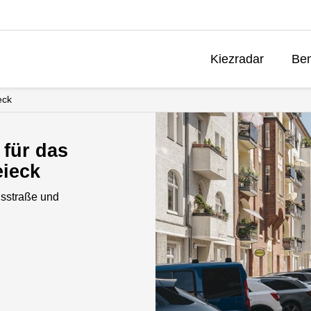
Kiezradar
Ben
eck
 für das
ieck
sstraße und