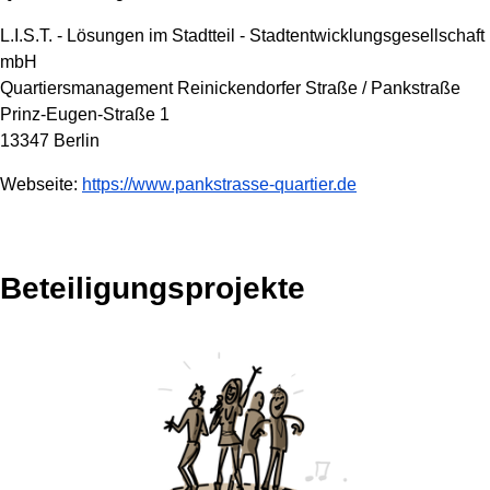
L.I.S.T. - Lösungen im Stadtteil - Stadtentwicklungsgesellschaft
mbH
Quartiersmanagement Reinickendorfer Straße / Pankstraße
Prinz-Eugen-Straße 1
13347 Berlin
Webseite:
https://www.pankstrasse-quartier.de
Beteiligungsprojekte
1 Projekt wird angezeigt