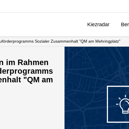
Kiezradar
Ben
auförderprogramms Sozialer Zusammenhalt "QM am Mehringplatz"
en im Rahmen
rderprogramms
enhalt "QM am