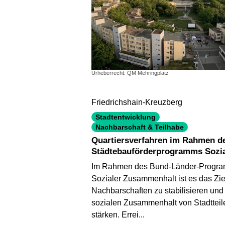
Urheberrecht: QM Mehringplatz
Friedrichshain-Kreuzberg
Stadtentwicklung
Nachbarschaft & Teilhabe
Quartiersverfahren im Rahmen d
Städtebauförderprogramms Sozia
Zusammenhalt „QM-Gebiet
Im Rahmen des Bund-Länder-Progr
Mehringplatz"
Sozialer Zusammenhalt ist es das Zie
Nachbarschaften zu stabilisieren und
sozialen Zusammenhalt von Stadtteil
stärken. Errei...