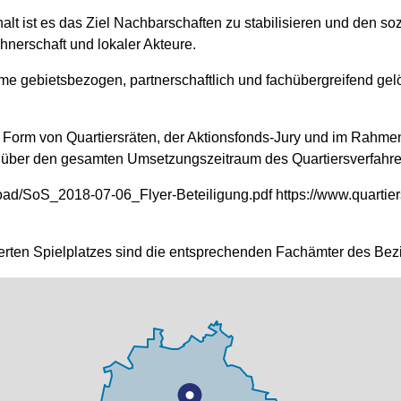
t es das Ziel Nachbarschaften zu stabilisieren und den sozia
hnerschaft und lokaler Akteure.
e gebietsbezogen, partnerschaftlich und fachübergreifend gelö
 Form von Quartiersräten, der Aktionsfonds-Jury und im Rahmen
itend über den gesamten Umsetzungszeitraum des Quartiersverfa
load/SoS_2018-07-06_Flyer-Beteiligung.pdf https://www.quarti
ten Spielplatzes sind die entsprechenden Fachämter des Bezirk