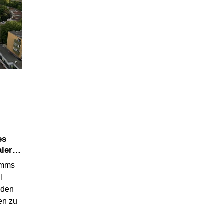
es
ler
amms
l
 den
en zu