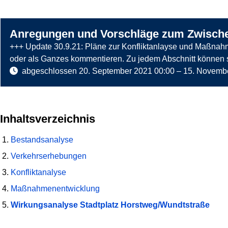
Anregungen und Vorschläge zum Zwische
+++ Update 30.9.21: Pläne zur Konfliktanlayse und Maßnahm
oder als Ganzes kommentieren. Zu jedem Abschnitt können s
abgeschlossen
20. September 2021 00:00
–
15. Novembe
Inhaltsverzeichnis
Bestandsanalyse
Verkehrserhebungen
Konfliktanalyse
Maßnahmenentwicklung
Wirkungsanalyse Stadtplatz Horstweg/Wundtstraße