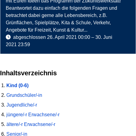
mit Euren Ideen das Programm der Zukunftswerkstatt!
Beantwortet dazu einfach die folgenden Fragen und
betrachtet dabei gerne alle Lebensbereich, z.B.
Grünflächen, Spielplätze, Kita & Schule, Verkehr,
Angebote für Freizeit, Kunst & Kultur...
abgeschlossen
26. April 2021 00:00
–
30. Juni
2021 23:59
Inhaltsverzeichnis
Kind (0-6)
Grundschüler/-in
Jugendliche/-r
jüngere/-r Erwachsene/-r
Such
starte
ältere/-r Erwachsene/-r
Senior/-in