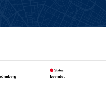
Status
höneberg
beendet