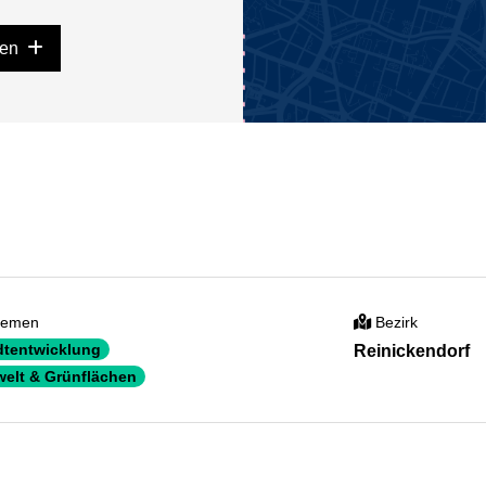
gen
emen
Bezirk
dtentwicklung
Reinickendorf
elt & Grünflächen