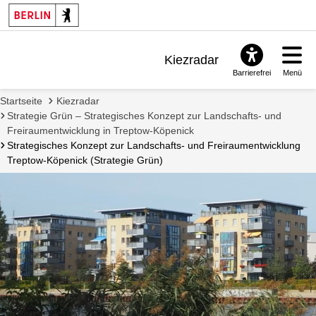
Projekt
informiert
zu
werden.
Kiezradar
Barrierefrei
Menü
Benachrichtigungen
Startseite
Kiezradar
FAQ & Support
Strategie Grün – Strategisches Konzept zur Landschafts- und
Freiraumentwicklung in Treptow-Köpenick
Strategisches Konzept zur Landschafts- und Freiraumentwicklung
Treptow-Köpenick (Strategie Grün)