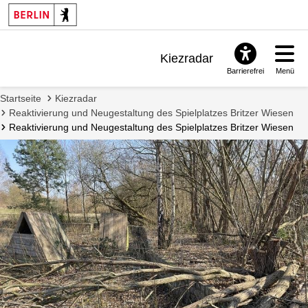
Projekt
informiert
zu
werden.
Kiezradar
Barrierefrei
Menü
Benachrichtigungen
Startseite
Kiezradar
FAQ & Support
Reaktivierung und Neugestaltung des Spielplatzes Britzer Wiesen
Reaktivierung und Neugestaltung des Spielplatzes Britzer Wiesen