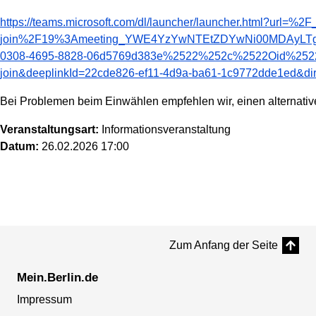
https://teams.microsoft.com/dl/launcher/launcher.html?url
join%2F19%3Ameeting_YWE4YzYwNTEtZDYwNi00MDAyLTg
0308-4695-8828-06d5769d383e%2522%252c%2522Oid%252
join&deeplinkId=22cde826-ef11-4d9a-ba61-1c9772dde1ed&di
Bei Problemen beim Einwählen empfehlen wir, einen alternati
Veranstaltungsart:
Informationsveranstaltung
Datum:
26.02.2026 17:00
Zum Anfang der Seite
Mein.Berlin.de
Impressum