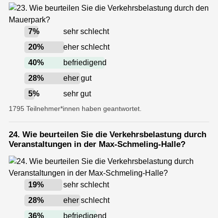
7
%
sehr schlecht
20
%
eher schlecht
40
%
befriedigend
28
%
eher gut
5
%
sehr gut
1795 Teilnehmer*innen haben geantwortet.
24. Wie beurteilen Sie die Verkehrsbelastung durch
Veranstaltungen in der Max-Schmeling-Halle?
19
%
sehr schlecht
28
%
eher schlecht
36
%
befriedigend