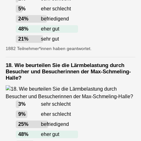
5
%
eher schlecht
24
%
befriedigend
48
%
eher gut
21
%
sehr gut
1882 Teilnehmer*innen haben geantwortet.
18. Wie beurteilen Sie die Lärmbelastung durch
Besucher und Besucherinnen der Max-Schmeling-
Halle?
3
%
sehr schlecht
9
%
eher schlecht
25
%
befriedigend
48
%
eher gut