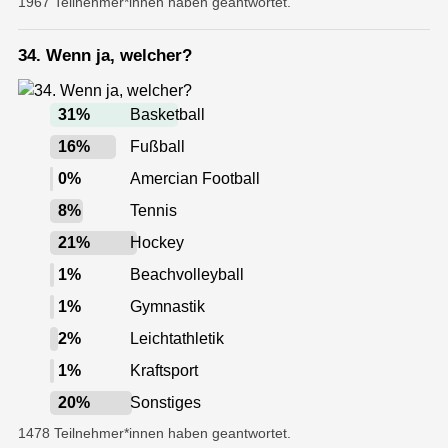
1967 Teilnehmer*innen haben geantwortet.
34. Wenn ja, welcher?
31
%
Basketball
16
%
Fußball
0
%
Amercian Football
8
%
Tennis
21
%
Hockey
1
%
Beachvolleyball
1
%
Gymnastik
2
%
Leichtathletik
1
%
Kraftsport
20
%
Sonstiges
1478 Teilnehmer*innen haben geantwortet.