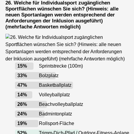
26. Welche für Individualsport zugänglichen
Sportflächen wünschen Sie sich? (Hinweis: alle
neuen Sportanlagen werden entsprechend der
Anforderungen der Inklusion ausgeführt)
(mehrfache Antworten möglich)
15
%
Sprintstrecke (100m)
33
%
Bolzplatz
47
%
Basketballplatz
14
%
Volleyballplatz
26
%
Beachvolleyballplatz
24
%
Badmintonplatz
19
%
Rollsport-Fläche
52
%
Trimm-Dich-Pfad / Outdoor-Fitness-Anlage