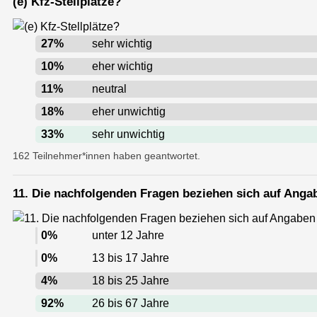
(e) Kfz-Stellplätze?
27
%
sehr wichtig
10
%
eher wichtig
11
%
neutral
18
%
eher unwichtig
33
%
sehr unwichtig
162 Teilnehmer*innen haben geantwortet.
11. Die nachfolgenden Fragen beziehen sich auf Angaben
0
%
unter 12 Jahre
0
%
13 bis 17 Jahre
4
%
18 bis 25 Jahre
92
%
26 bis 67 Jahre