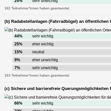
24
%
sehr unwichtig
162 Teilnehmer*innen haben geantwortet.
(b) Radabstellanlagen (Fahrradbügel) an öffentlichen
44
%
sehr wichtig
25
%
eher wichtig
15
%
neutral
9
%
eher unwichtig
7
%
sehr unwichtig
163 Teilnehmer*innen haben geantwortet.
(c) Sichere und barrierefreie Querungsmöglichkeiten 
66
%
sehr wichtig