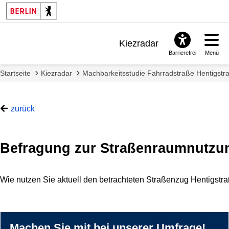
Kiezradar
Barrierefrei
Menü
Benachrichtigungen
Startseite
Kiezradar
Machbarkeitsstudie Fahrradstraße Hentigst
FAQ & Support
zurück
Befragung zur Straßenraumnutzu
Wie nutzen Sie aktuell den betrachteten Straßenzug Hentigstr
Machen Sie mit bei unserer Umfrage!