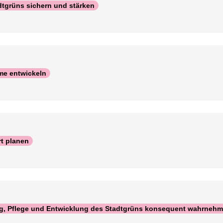
tgrüns sichern und stärken
me entwickeln
rt planen
g, Pflege und Entwicklung des Stadtgrüns konsequent wahrneh