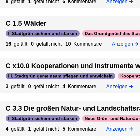
8
gefällt
1
gefällt nicht
6
Kommentare
Anzeigen
d
t
e
s
e
r
c
w
C 1.5 Wälder
f
h
e
r
a
I. Stadtgrün sichern und stärken
Das Grundgerüst des Stad
i
i
f
t
16
gefällt
0
gefällt nicht
10
Kommentare
Anzeigen
s
t
e
t
s
r
i
r
C x10.0 Kooperationen und Instrumente 
e
g
ä
n
e
III. Stadtgrün gemeinsam pflegen und entwickeln
Kooperat
u
t
M
m
3
gefällt
0
gefällt nicht
4
Kommentare
Anzeigen
w
e
e
i
h
c
r
C 3.3 Die großen Natur- und Landschafts
k
f
e
I. Stadtgrün sichern und stärken
Neue Grün- und Naturräu
a
l
c
4
gefällt
1
gefällt nicht
5
Kommentare
Anzeigen
n
h
u