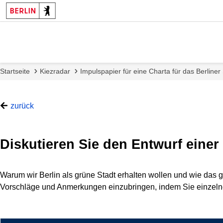
Startseite
Kiezradar
Impulspapier für eine Charta für das Berliner
zurück
z
u
Diskutieren Sie den Entwurf einer
:
C
1
Warum wir Berlin als grüne Stadt erhalten wollen und wie das 
.
Vorschläge und Anmerkungen einzubringen, indem Sie einzeln
z
2
u
S
:
p