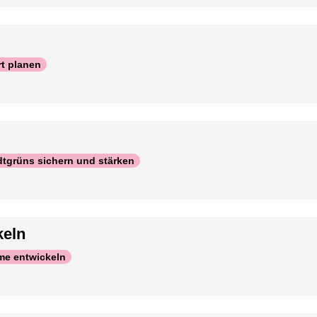
rt planen
tgrüns sichern und stärken
keln
me entwickeln