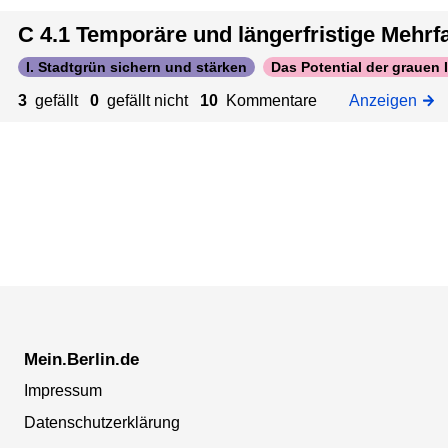
n
n
C 4.1 Temporäre und längerfristige Mehr
u
d
t
I. Stadtgrün sichern und stärken
Das Potential der grauen 
a
z
n
3
gefällt
0
gefällt nicht
10
Kommentare
Anzeigen
u
w
n
e
g
n
d
e
n
Mein.Berlin.de
Impressum
Datenschutzerklärung