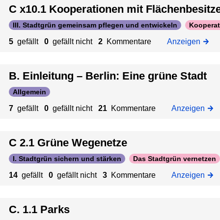
o
t
:
C x10.1 Kooperationen mit Flächenbesitzer
n
ö
p
p
C
n
g
a
III. Stadtgrün gemeinsam pflegen und entwickeln
Kooperat
e
1
e
l
s
.
5
gefällt
0
gefällt nicht
2
Kommentare
Anzeigen
n
i
s
z
5
i
c
u
u
W
n
h
n
:
B. Einleitung – Berlin: Eine grüne Stadt
ä
i
k
g
C
l
t
e
Allgemein
x
d
i
i
1
7
gefällt
0
gefällt nicht
21
Kommentare
Anzeigen
e
i
t
z
0
r
e
s
u
.
r
r
:
C 2.1 Grüne Wegenetze
0
e
ä
C
K
I. Stadtgrün sichern und stärken
Das Stadtgrün vernetzen
n
u
3
o
m
.
14
gefällt
0
gefällt nicht
3
Kommentare
Anzeigen
o
z
e
3
p
u
s
D
e
:
C. 1.1 Parks
c
i
r
C
h
e