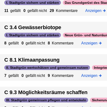
a
I. Stadtgrün sichern und stärken
Das Grundgerüst des Stad
4
a
g
t
.
11
gefällt
0
gefällt nicht
29
Kommentare
Anzeigen
f
r
i
1
f
o
o
T
e
ß
n
C 3.4 Gewässerbiotope
e
n
e
e
m
n
I. Stadtgrün sichern und stärken
Neue Grün- und Naturräu
n
p
N
u
8
gefällt
0
gefällt nicht
8
Kommentare
Anzeigen
o
a
n
r
t
d
ä
u
C 8.1 Klimaanpassung
I
r
r
n
e
II. Stadtgrün wertschätzen und gemeinsam nutzen
Integrie
-
s
u
u
7
gefällt
0
gefällt nicht
9
Kommentare
Anzeigen
t
n
n
r
d
d
u
l
C 9.3 Möglichkeitsräume schaffen
L
m
ä
a
e
III. Stadtgrün gemeinsam pflegen und entwickeln
Sicherun
n
n
n
g