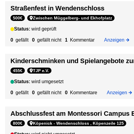
z
i
Straßenfest in Wendenschloss
d
u
C
e
m
500€
Zwischen Müggelberg- und Ekhofplatz
a
s
I
m
w
Status:
wird geprüft
n
p
e
t
0
gefällt
0
gefällt nicht
1
Kommentar
Anzeigen
u
i
e
s
t
r
B
e
Kinderschminken und Spielangebote zum
n
e
n
a
r
455€
TJP e.V.
A
t
l
k
i
Status:
wird umgesetzt
i
t
o
n
0
gefällt
0
gefällt nicht
0
Kommentare
Anzeigen
i
n
K
o
a
ö
n
l
Abschlussfest am Montessori Campus B
p
s
e
e
t
800€
Köpenick - Wendenschloss , Köpenzeile 125
n
n
a
K
i