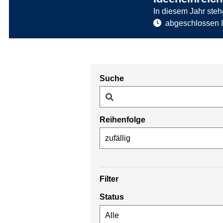
In diesem Jahr steh
abgeschlossen
z
u
:
Suche
C
h
o
Reihenfolge
r
r
z
e
u
i
:
s
A
Filter
e
n
Status
s
c
h