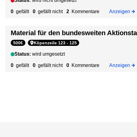
Status:
wird nicht umgesetzt
g
i
c
"
0
gefällt
0
gefällt nicht
2
Kommentare
Anzeigen
n
k
Z
d
u
e
Material für den bundesweiten Aktionst
F
r
u
t
500€
Köpenzeile 123 - 125
ß
a
z
Status:
wird umgesetzt
g
u
2
0
gefällt
0
gefällt nicht
0
Kommentare
Anzeigen
r
0
S
2
c
3
h
u
l
e
"