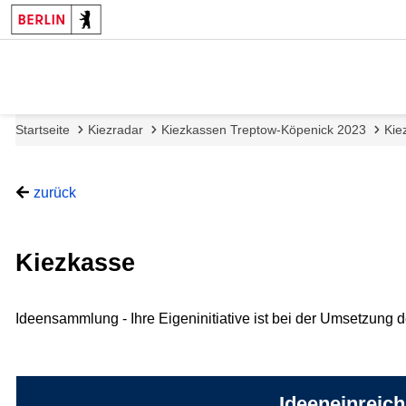
Startseite
Kiezradar
Kiezkassen Treptow-Köpenick 2023
Kie
Es
Ende
zurück
folgt
der
eine
Karte.
Kartendarstellung.
Kiezkasse
Ideensammlung - Ihre Eigeninitiative ist bei der Umsetzung 
Ideeneinreic