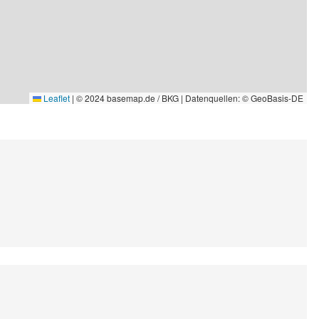
Leaflet
|
© 2024 basemap.de / BKG | Datenquellen: © GeoBasis-DE