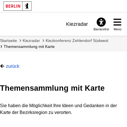
Kiezradar
Barrierefrei
Menü
Benachrichtigungen
Startseite
Kiezradar
Kiezkonferenz Zehlendorf Südwest
FAQ & Support
Themensammlung mit Karte
zurück
Themensammlung mit Karte
Es
Ende
folgt
der
Sie haben die Möglichkeit Ihre Ideen und Gedanken in der
eine
Karte.
Karte der Bezirksregion zu verorten.
Kartendarstellung.