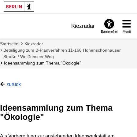
Such
start
Kiezradar
Barrierefrei
Menü
Benachrichtigungen
Startseite
Kiezradar
FAQ & Support
Beteiligung zum B-Planverfahren 11-168 Hohenschönhauser
Straße / Weißenseer Weg
Ideensammlung zum Thema "Ökologie"
zurück
Ideensammlung zum Thema
"Ökologie"
Als Vorbereitung zur anstehenden Ideenwerkstatt am