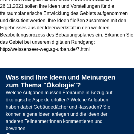
26.11.2021 sollen Ihre Ideen und Vorstellungen für die
freiraumplanerische Entwicklung des Gebiets aufgenommen
und diskutiert werden. Ihre Ideen fließen zusammen mit den
Ergebnisses aus der Ideenwerkstatt in den weiteren
Bearbeitungsprozess des Bebauungsplanes ein. Erkunden Sie
z
das Gebiet bei unserem digitalen Rundgang:
u
http://weissenseer-weg.ag-urban.de/7.html
:
G
r
ü
Was sind Ihre Ideen und Meinungen
n
zum Thema "Ökologie"?
d
Welche Aufgaben müssen Freiräume in Bezug auf
a
ökologische Aspekte erfüllen? Welche Aufgaben
c
haben dabei Gebäudedächer und -fassaden? Sie
h
können eigene Ideen anlegen und die Ideen der
anderen Teilnehmer*innen kommentieren und
bewerten.