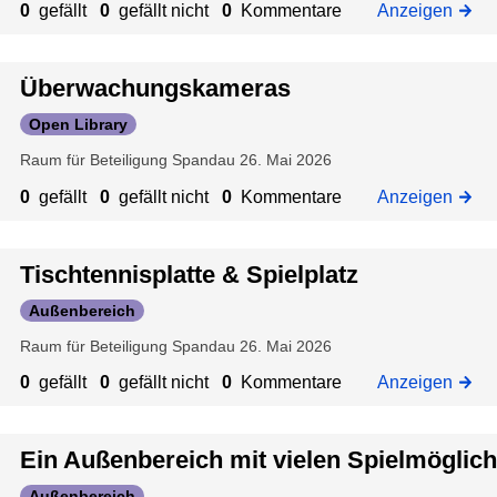
p
n
e
e
0
gefällt
0
gefällt nicht
0
Kommentare
Anzeigen
i
d
n
h
e
u
S
e
z
l
m
p
Überwachungskameras
n
u
z
d
i
Open Library
:
e
i
e
Raum für Beteiligung Spandau
26. Mai 2026
G
u
e
l
r
g
U
m
0
gefällt
0
gefällt nicht
0
Kommentare
Anzeigen
i
h
ö
l
r
g
z
l
l
Tischtennisplatte & Spielplatz
u
&
i
Außenbereich
:
M
c
Raum für Beteiligung Spandau
26. Mai 2026
A
u
h
c
s
k
0
gefällt
0
gefällt nicht
0
Kommentare
Anzeigen
t
i
e
i
k
i
z
o
a
Ein Außenbereich mit vielen Spielmöglich
t
u
n
n
e
Außenbereich