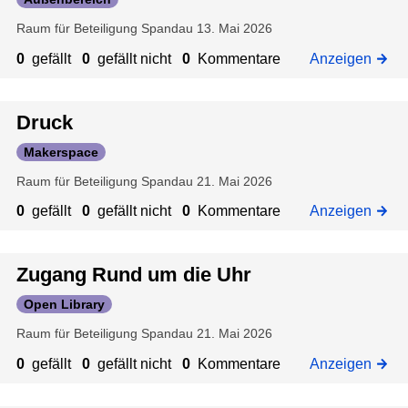
:
r
a
n
Raum für Beteiligung Spandau
13. Mai 2026
M
o
l
a
m
a
0
gefällt
0
gefällt nicht
0
Kommentare
Anzeigen
k
a
g
e
n
e
r
e
Druck
s
&
Makerspace
p
C
Raum für Beteiligung Spandau
21. Mai 2026
a
o
c
m
0
gefällt
0
gefällt nicht
0
Kommentare
Anzeigen
e
i
:
c
G
s
Zugang Rund um die Uhr
e
Open Library
s
Raum für Beteiligung Spandau
21. Mai 2026
c
h
0
gefällt
0
gefällt nicht
0
Kommentare
Anzeigen
u
l