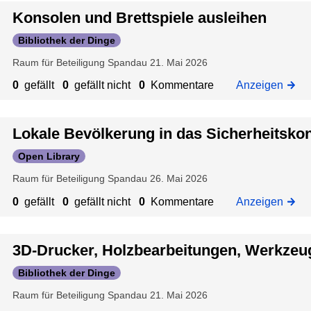
z
u
p
s
g
s
Konsolen und Brettspiele ausleihen
u
ß
l
e
k
Bibliothek der Dinge
:
e
a
n
o
Raum für Beteiligung Spandau
21. Mai 2026
D
n
t
,
n
r
b
t
W
z
0
gefällt
0
gefällt nicht
0
Kommentare
Anzeigen
u
e
e
e
e
c
r
&
r
p
z
k
e
S
k
Lokale Bevölkerung in das Sicherheitskon
t
u
i
p
z
m
Open Library
:
c
i
e
i
Raum für Beteiligung Spandau
26. Mai 2026
Z
h
e
u
t
u
m
l
g
e
0
gefällt
0
gefällt nicht
0
Kommentare
Anzeigen
g
i
p
e
i
a
t
l
n
z
n
v
a
3D-Drucker, Holzbearbeitungen, Werkzeu
b
u
g
i
t
e
Bibliothek der Dinge
:
R
e
z
z
Raum für Beteiligung Spandau
21. Mai 2026
S
u
l
i