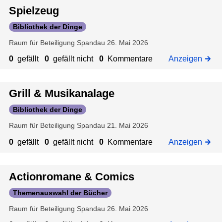
t
Spielzeug
e
Bibliothek der Dinge
s
Raum für Beteiligung Spandau
26. Mai 2026
P
e
0
gefällt
0
gefällt nicht
0
Kommentare
Anzeigen
r
s
o
Grill & Musikanalage
n
Bibliothek der Dinge
a
Raum für Beteiligung Spandau
21. Mai 2026
l
0
gefällt
0
gefällt nicht
0
Kommentare
Anzeigen
Actionromane & Comics
Themenauswahl der Bücher
Raum für Beteiligung Spandau
26. Mai 2026