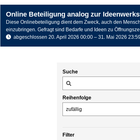
z
e
Online Beteiligung analog zur Ideenwerks
u
b
:
Diese Onlinebeteiligung dient dem Zweck, auch den Menschen, 
e
G
einzubringen. Gefragt sind Bedarfe und Ideen zu Öffnungsz
i
e
abgeschlossen
20. April 2026 00:00
–
31. Mai 2026 23:5
d
n
e
d
r
z
e
B
u
r
u
Suche
:
,
c
S
F
h
t
r
a
e
a
u
Reihenfolge
g
u
s
z
u
e
w
u
n
n
a
:
d
(
h
K
L
g
l
Filter