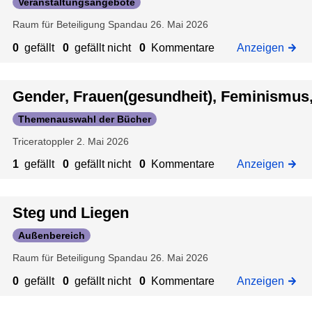
Veranstaltungsangebote
:
c
r
l
u
Raum für Beteiligung Spandau
26. Mai 2026
Ü
k
u
e
s
b
e
n
a
,
0
gefällt
0
gefällt nicht
0
Kommentare
Anzeigen
e
r
g
u
A
r
,
i
s
u
z
w
H
n
l
Gender, Frauen(gesundheit), Feminismus
t
u
a
o
d
e
o
Themenauswahl der Bücher
:
c
l
a
i
r
Triceratoppler
2. Mai 2026
T
h
z
s
h
I
i
u
b
S
e
N
1
gefällt
0
gefällt nicht
0
Kommentare
Anzeigen
s
n
e
i
n
N
c
g
a
c
E
z
h
s
r
h
Steg und Liegen
N
u
t
k
b
e
Außenbereich
:
e
a
e
r
Raum für Beteiligung Spandau
26. Mai 2026
E
n
m
i
h
i
n
e
t
e
0
gefällt
0
gefällt nicht
0
Kommentare
Anzeigen
n
i
r
u
i
A
s
a
n
t