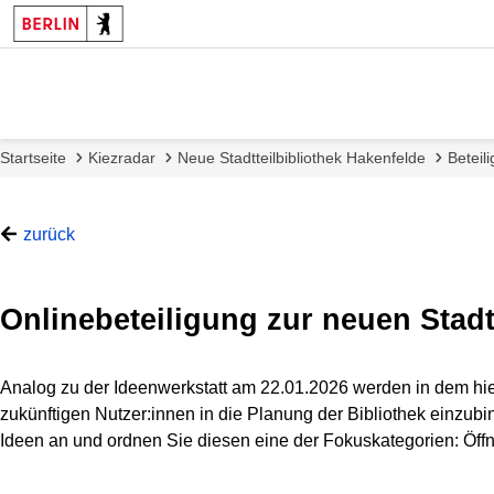
Startseite
Kiezradar
Neue Stadtteilbibliothek Hakenfelde
Beteil
zurück
Onlinebeteiligung zur neuen Stadt
z
u
:
Analog zu der Ideenwerkstatt am 22.01.2026 werden in dem hiesi
H
zukünftigen Nutzer:innen in die Planung der Bibliothek einzubi
i
Ideen an und ordnen Sie diesen eine der Fokuskategorien: Öf
l
f