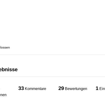
hlossen
gebnisse
33
29
1
e
Kommentare
Bewertungen
Ein
nnen