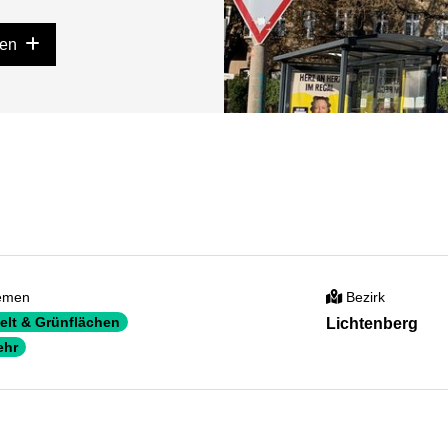
gen
emen
Bezirk
lt & Grünflächen
Lichtenberg
ehr