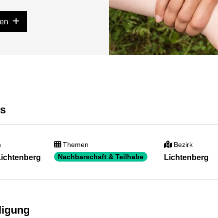
gen
ls
n
Themen
Bezirk
Nachbarschaft & Teilhabe
Lichtenberg
Lichtenberg
ligung