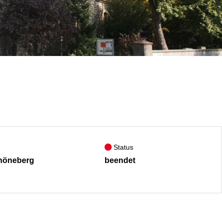
Status
höneberg
beendet