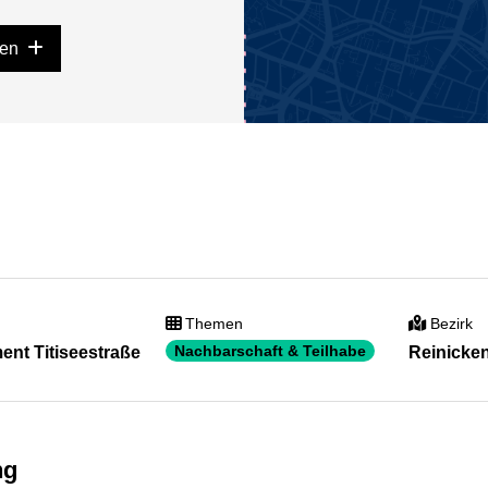
gen
Themen
Bezirk
Nachbarschaft & Teilhabe
nt Titiseestraße
Reinicke
ng