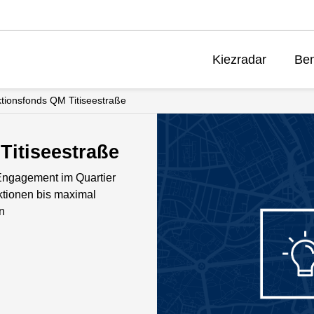
Kiezradar
Ben
tionsfonds QM Titiseestraße
Titiseestraße
Engagement im Quartier
Aktionen bis maximal
n