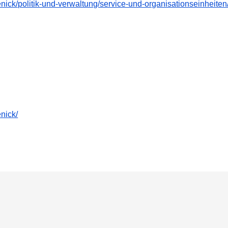
enick/politik-und-verwaltung/service-und-organisationseinheiten
nick/