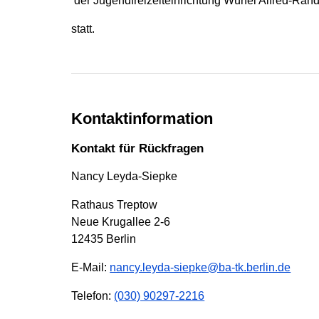
der Jugendfreizeiteinrichtung Würfel Alfred-Rand
statt.
Kontaktinformation
Kontakt für Rückfragen
Nancy Leyda-Siepke
Rathaus Treptow
Neue Krugallee 2-6
12435 Berlin
E-Mail:
nancy.leyda-siepke@ba-tk.berlin.de
Telefon:
(030) 90297-2216