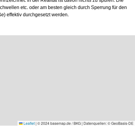
eichnet. In der Realität ist davon nichts zu spüren. Die
hwellen etc. oder am besten gleich durch Sperrung für den
e) effektiv durchgesetzt werden.
Leaflet
|
© 2024 basemap.de / BKG | Datenquellen: © GeoBasis-DE