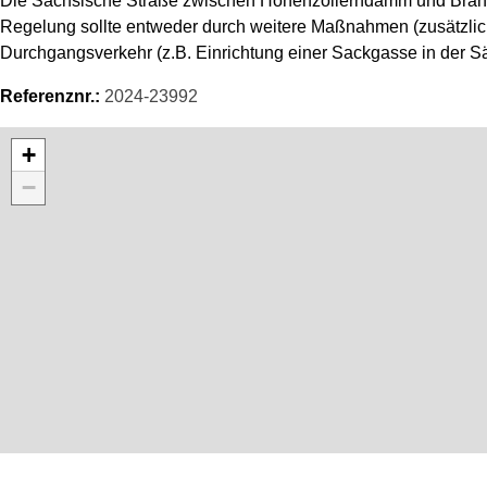
Die Sächsische Straße zwischen Hohenzollerndamm und Brandenb
Regelung sollte entweder durch weitere Maßnahmen (zusätzlich
Durchgangsverkehr (z.B. Einrichtung einer Sackgasse in der 
Referenznr.:
2024-23992
Karte überspringen
+
−