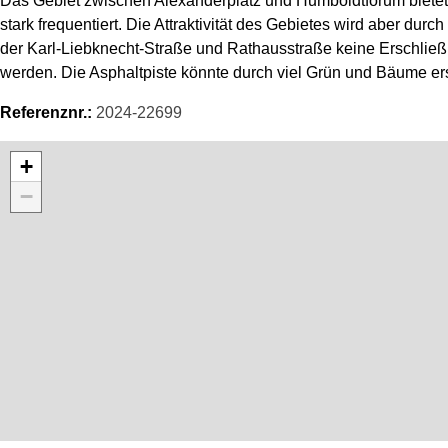
Das Gebiet zwischen Alexanderplatz und Humboldtforum bietet 
stark frequentiert. Die Attraktivität des Gebietes wird aber du
der Karl-Liebknecht-Straße und Rathausstraße keine Erschließu
werden. Die Asphaltpiste könnte durch viel Grün und Bäume ers
Referenznr.:
2024-22699
Karte überspringen
+
−