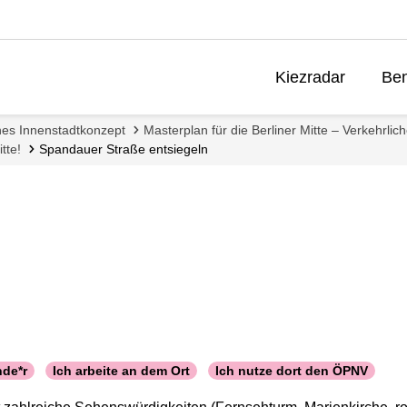
Kiezradar
Ben
ches Innenstadtkonzept
Masterplan für die Berliner Mitte – Verkehrli
tte!
Spandauer Straße entsiegeln
nde*r
Ich arbeite an dem Ort
Ich nutze dort den ÖPNV