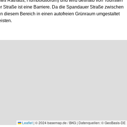
tes Rathaus, Humboldtforum) und wird deshalb von Touristen
auer Straße ist eine Barriere. Da die Spandauer Straße zwischen
 in diesem Bereich in einen autofreien Grünraum umgestaltet
isten.
Leaflet
|
© 2024 basemap.de / BKG | Datenquellen: © GeoBasis-DE