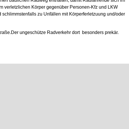
r einen baulichen Radweg enthalten, damit Radfahrende sich im
em verletzlichen Körper gegenüber Personen-Kfz und LKW
 schlimmstenfalls zu Unfällen mit Körperferletzuung und/oder
straße.Der ungeschütze Radverkehr dort besonders prekär.