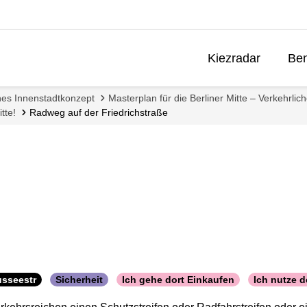
Kiezradar
Ben
ches Innenstadtkonzept
Masterplan für die Berliner Mitte – Verkehrli
tte!
Radweg auf der Friedrichstraße
usseestr
Sicherheit
Ich gehe dort Einkaufen
Ich nutze d