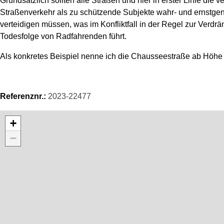
Grundsätzlich sollten alle Straßen und hier in erster Linie di
Straßenverkehr als zu schützende Subjekte wahr- und ernstg
verteidigen müssen, was im Konfliktfall in der Regel zur Ver
Todesfolge von Radfahrenden führt.
Als konkretes Beispiel nenne ich die Chausseestraße ab Höhe 
Referenznr.:
2023-22477
Karte überspringen
+
−