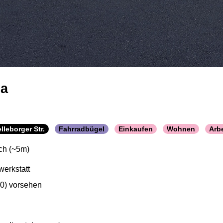
ba
leborger Str.
Fahrradbügel
Einkaufen
Wohnen
Arbe
ch (~5m)
werkstatt
,80) vorsehen