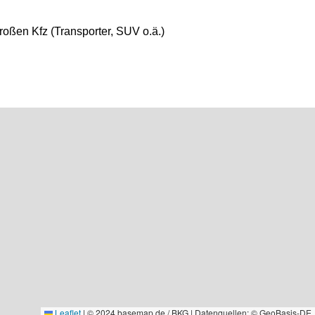
oßen Kfz (Transporter, SUV o.ä.)
Leaflet
|
© 2024 basemap.de / BKG | Datenquellen: © GeoBasis-DE