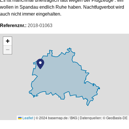
Es ist manchmal unerträglich laut wegen der Flugzeuge . Wir
wollen in Spandau endlich Ruhe haben. Nachtfugverbot wird
auch nicht immer eingehalten.
Referenznr.:
2018-01063
Karte überspringen
+
−
Leaflet
|
© 2024 basemap.de / BKG | Datenquellen: © GeoBasis-DE