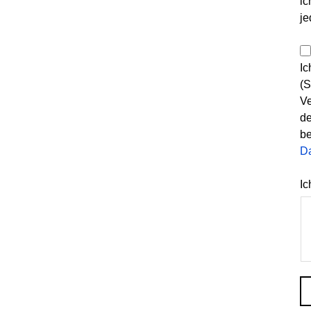
ic
je
Ic
(S
Ve
de
be
D
Ic