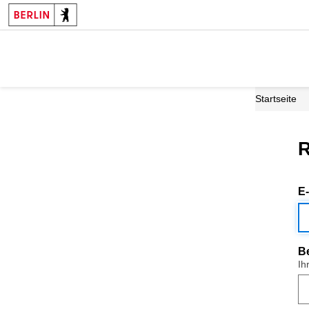
Startseite
R
E
B
Ih