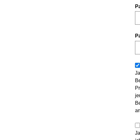
P
P
Ja
Be
Pr
je
Be
a
Ja