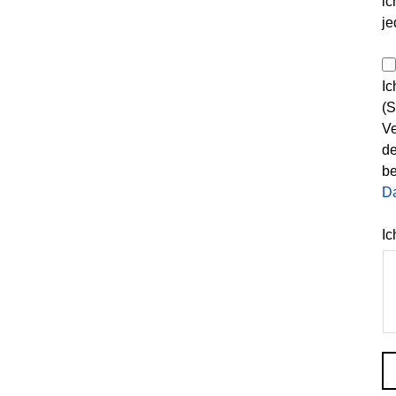
ic
je
Ic
(S
Ve
de
be
D
Ic