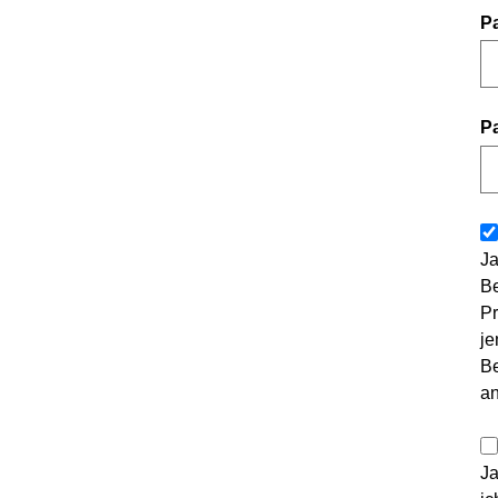
P
P
Ja
Be
Pr
je
Be
a
Ja