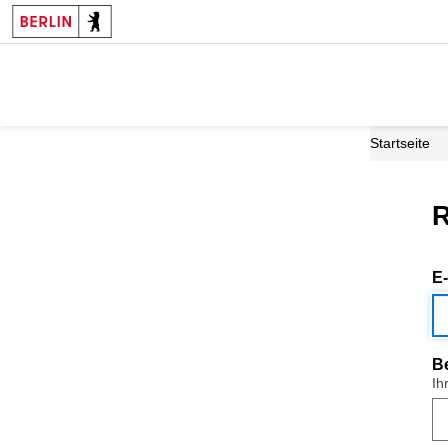
Startseite
R
E
B
Ih