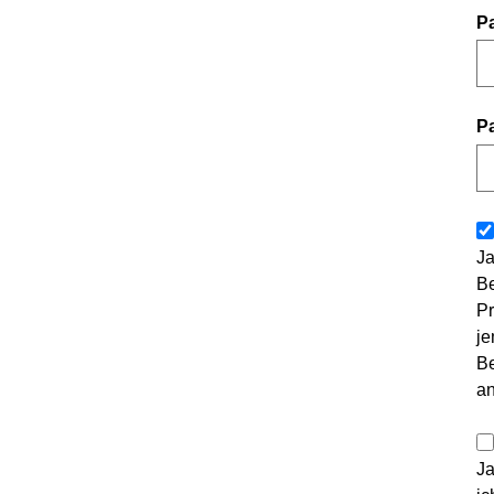
P
P
Ja
Be
Pr
je
Be
a
Ja