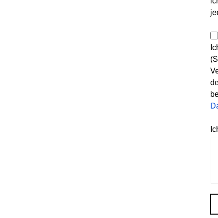
ic
je
Ic
(S
Ve
de
be
D
Ic