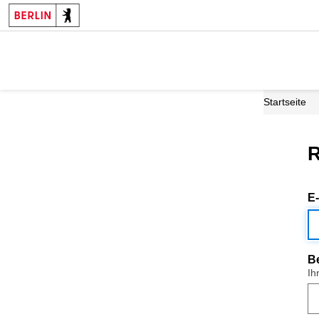
Startseite
R
E
B
Ih