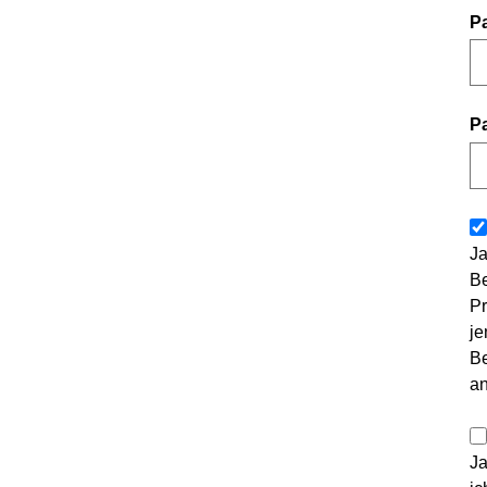
P
P
Ja
Be
Pr
je
Be
a
Ja