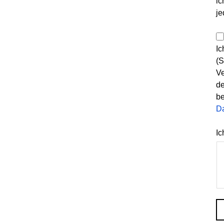
ic
je
Ic
(S
Ve
de
be
D
Ic