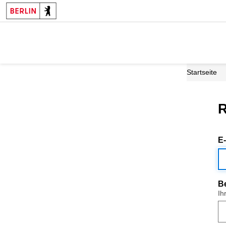
Startseite
R
E
B
Ih