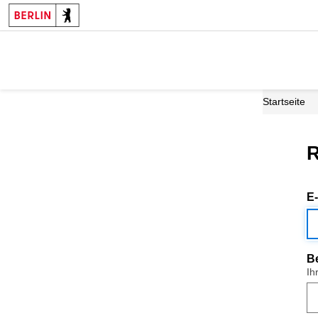
Startseite
R
E
B
Ih