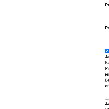
P
P
Ja
Be
Pr
je
Be
a
Ja