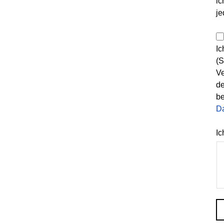
ic
je
Ic
(S
Ve
de
be
D
Ic