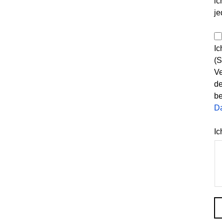
ic
je
Ic
(S
Ve
de
be
D
Ic