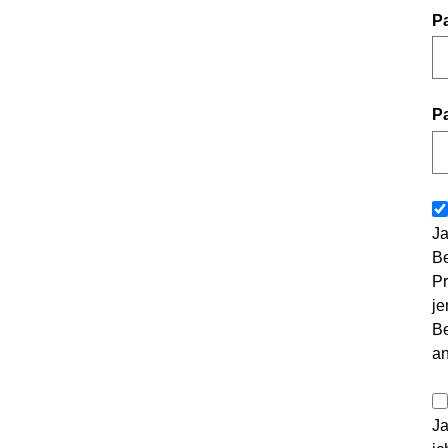
P
P
Ja
Be
Pr
je
Be
a
Ja