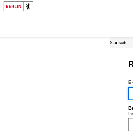
Startseite
R
E
B
Ih