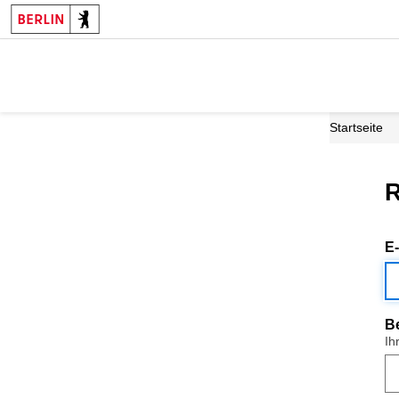
Startseite
R
E
B
Ih