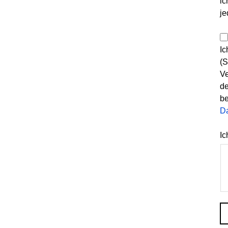
ic
je
Ic
(S
Ve
de
be
D
Ic