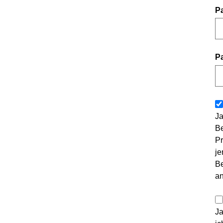
P
P
Ja
Be
Pr
je
Be
a
Ja