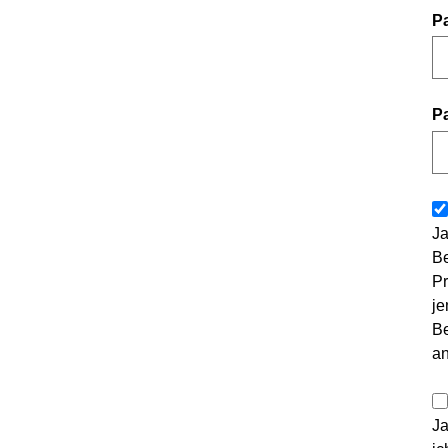
P
P
Ja
Be
Pr
je
Be
a
Ja