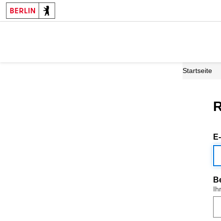
Startseite
R
E
B
Ih