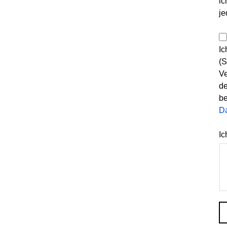
ic
je
Ic
(S
Ve
de
be
D
Ic