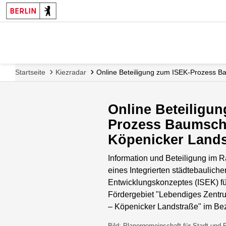
Startseite
Kiezradar
Online Beteiligung zum ISEK-Prozess B
Online Beteiligu
Prozess Baumsch
Köpenicker Lands
Information und Beteiligung im 
eines Integrierten städtebauliche
Entwicklungskonzeptes (ISEK) f
Fördergebiet "Lebendiges Zent
– Köpenicker Landstraße" im Be
Bild: Planergemeinschaft für Stadt und