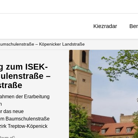
Kiezradar
Ben
aumschulenstraße – Köpenicker Landstraße
ng zum ISEK-
ulenstraße –
traße
Rahmen der Erarbeitung
n
ür das neue
rum Baumschulenstraße
zirk Treptow-Köpenick
 Raum eG