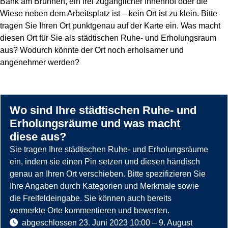
Bank am Brunnen, ein frei zugänglicher Innenhof oder die
Wiese neben dem Arbeitsplatz ist – kein Ort ist zu klein. Bitte
tragen Sie Ihren Ort punktgenau auf der Karte ein. Was macht
diesen Ort für Sie als städtischen Ruhe- und Erholungsraum
aus? Wodurch könnte der Ort noch erholsamer und
angenehmer werden?
Wo sind Ihre städtischen Ruhe- und
Erholungsräume und was macht
diese aus?
Sie tragen Ihre städtischen Ruhe- und Erholungsräume
ein, indem sie einen Pin setzen und diesen händisch
genau an Ihren Ort verschieben. Bitte spezifizieren Sie
Es
Ende
Ihre Angaben durch Kategorien und Merkmale sowie
folgt
der
die Freifeldeingabe. Sie können auch bereits
eine
Karte.
vermerkte Orte kommentieren und bewerten.
Kartendarstellung.
abgeschlossen
23. Juni 2023 10:00
–
9. August