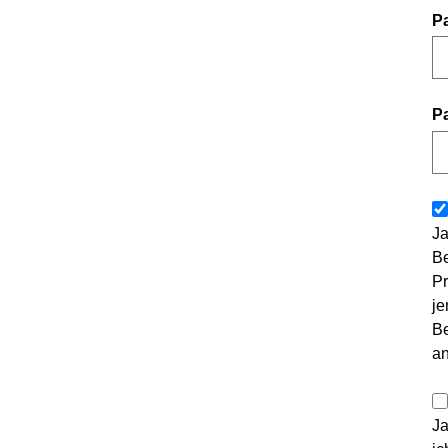
P
P
Ja
Be
Pr
je
Be
a
Ja