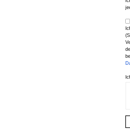
ic
je
Ic
(S
Ve
de
be
D
Ic