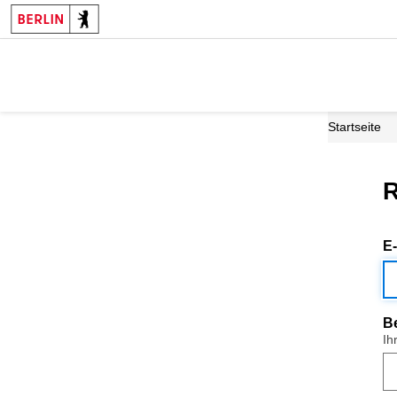
Startseite
R
E
B
Ih