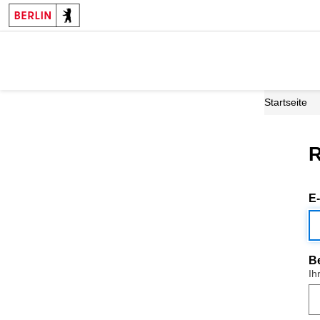
Startseite
R
E
B
Ih