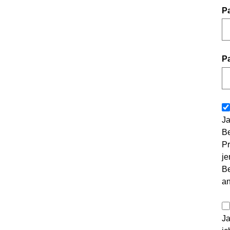
P
P
Ja
Be
Pr
je
Be
a
Ja