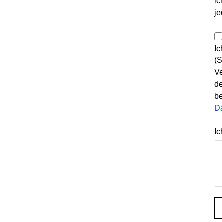
ic
je
Ic
(S
Ve
de
be
D
Ic