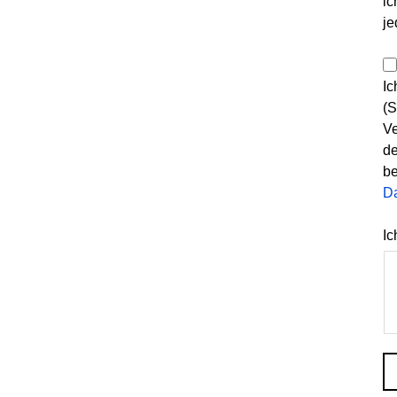
ic
je
Ic
(S
Ve
de
be
D
Ic