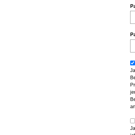
P
P
Ja
Be
Pr
je
Be
a
Ja