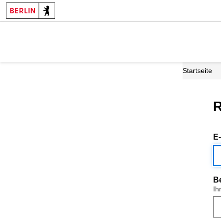
Startseite
R
E
B
Ih