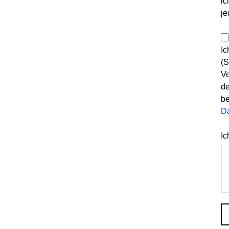
ic
je
Ic
(S
Ve
de
be
D
Ic