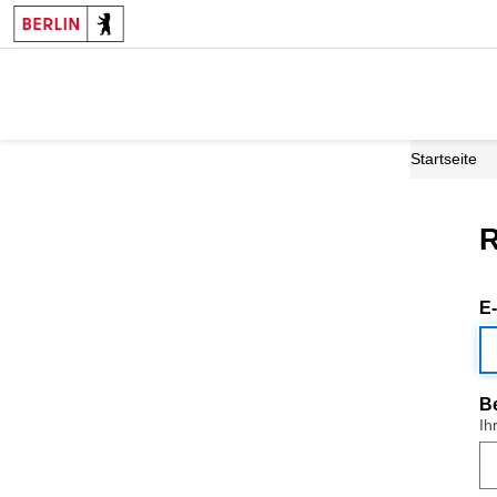
Startseite
R
E
B
Ih