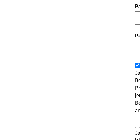
P
P
Ja
Be
Pr
je
Be
a
Ja