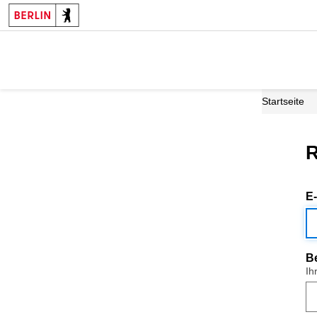
Startseite
R
E
B
Ih