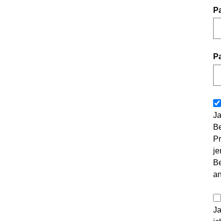
P
P
Ja
Be
Pr
je
Be
a
Ja