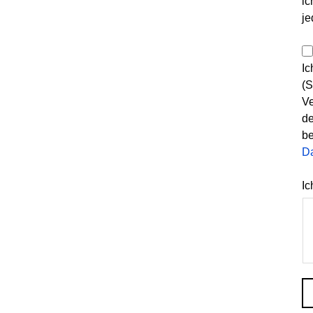
ic
je
Ic
(S
Ve
de
be
D
Ic