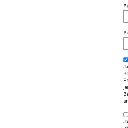
P
P
Ja
Be
Pr
je
Be
a
Ja