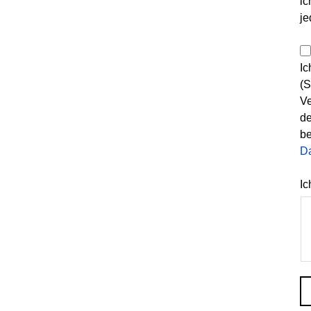
ic
je
Ic
(S
Ve
de
be
D
Ic