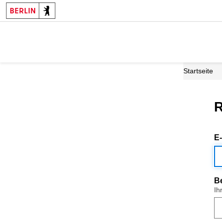
Startseite
R
E
B
Ih