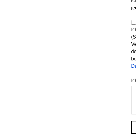
ic
je
Ic
(S
Ve
de
be
D
Ic