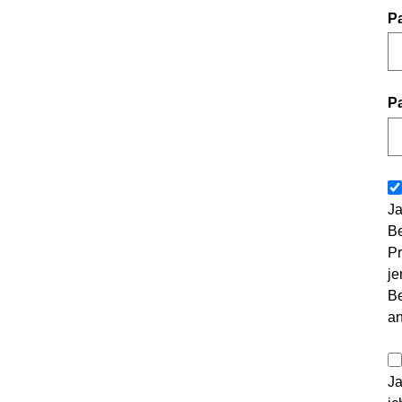
P
P
Ja
Be
Pr
je
Be
a
Ja