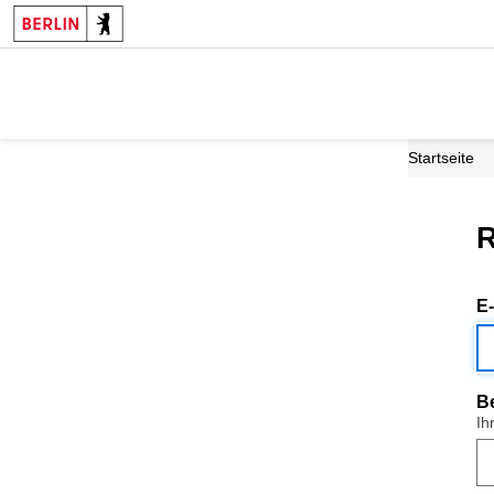
Startseite
R
E
B
Ih