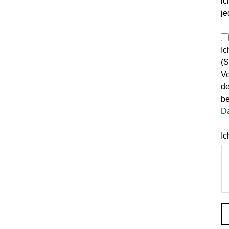
ic
je
Ic
(S
Ve
de
be
D
Ic