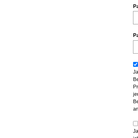
P
P
Ja
Be
Pr
je
Be
a
Ja