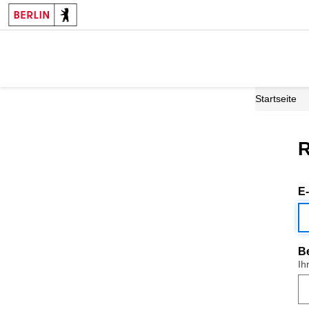
Startseite
R
E
B
Ih