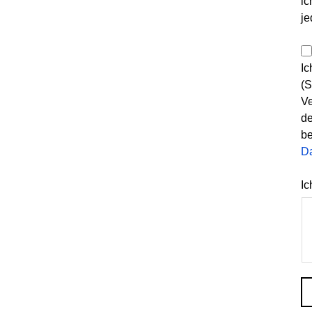
ic
je
Ic
(S
Ve
de
be
D
Ic