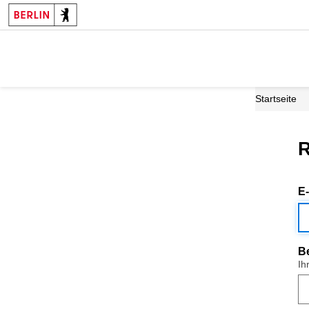
Startseite
R
E
B
Ih