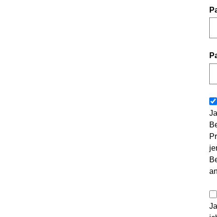
P
P
Ja
Be
Pr
je
Be
a
Ja