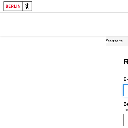
Startseite
R
E
B
Ih