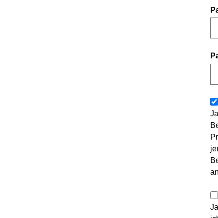
P
P
Ja
Be
Pr
je
Be
a
Ja