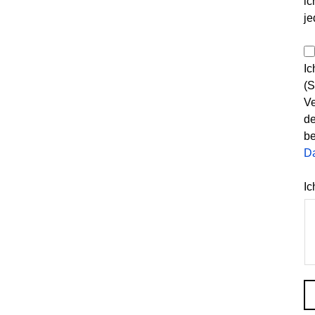
ic
je
Ic
(S
Ve
de
be
D
Ic