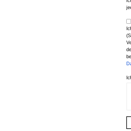
ic
je
Ic
(S
Ve
de
be
D
Ic