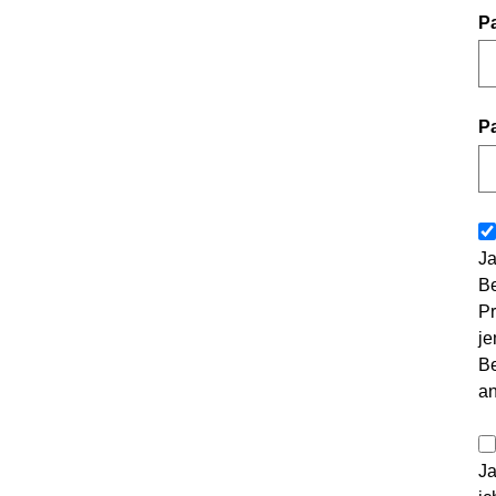
P
P
Ja
Be
Pr
je
Be
a
Ja