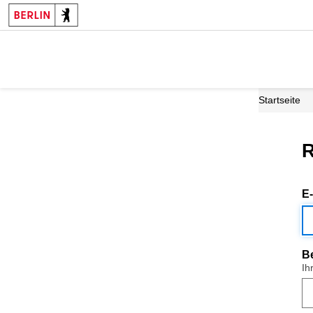
Startseite
R
E
B
Ih