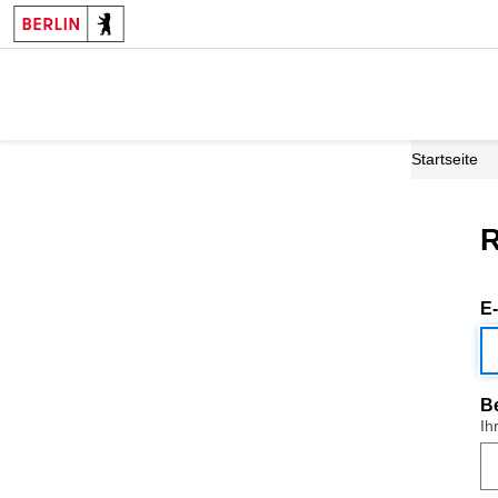
Startseite
R
E
B
Ih