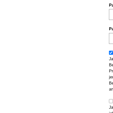
P
P
Ja
Be
Pr
je
Be
a
Ja