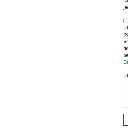
ic
je
Ic
(S
Ve
de
be
D
Ic